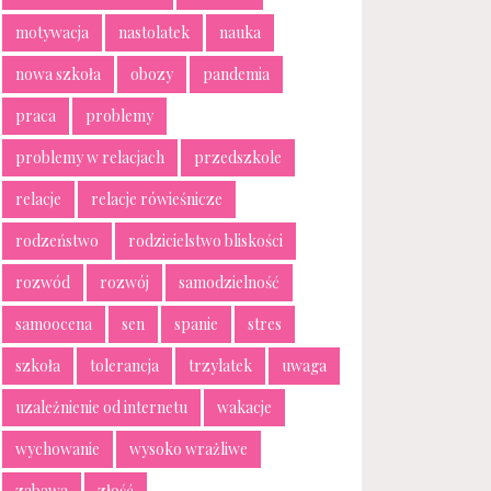
motywacja
nastolatek
nauka
nowa szkoła
obozy
pandemia
praca
problemy
problemy w relacjach
przedszkole
relacje
relacje rówieśnicze
rodzeństwo
rodzicielstwo bliskości
rozwód
rozwój
samodzielność
samoocena
sen
spanie
stres
szkoła
tolerancja
trzylatek
uwaga
uzależnienie od internetu
wakacje
wychowanie
wysoko wrażliwe
zabawa
złość