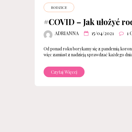
RODZICE
#COVID – Jak ułożyć ro
ADRIANNA
15/04/2021
1
Od ponad roku borykamy się z pandemią koronawi
więc zamiast z nadzieją sprawdzać każdego dnia
Czytaj Więcej