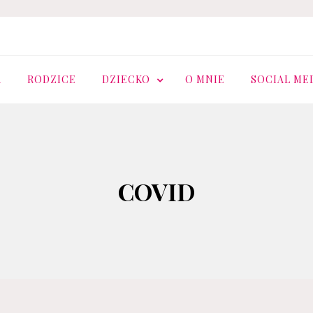
.PL
A
RODZICE
DZIECKO
O MNIE
SOCIAL ME
COVID