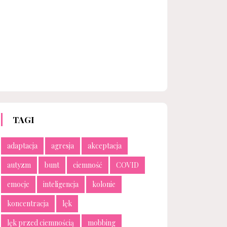
TAGI
adaptacja
agresja
akceptacja
autyzm
bunt
ciemność
COVID
emocje
inteligencja
kolonie
koncentracja
lęk
lęk przed ciemnością
mobbing