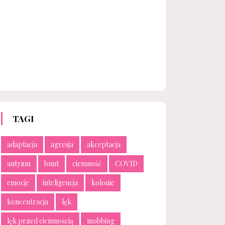
TAGI
adaptacja
agresja
akceptacja
autyzm
bunt
ciemność
COVID
emocje
inteligencja
kolonie
koncentracja
lęk
lęk przed ciemnością
mobbing