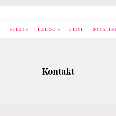
.PL
A
RODZICE
DZIECKO
O MNIE
SOCIAL ME
Kontakt