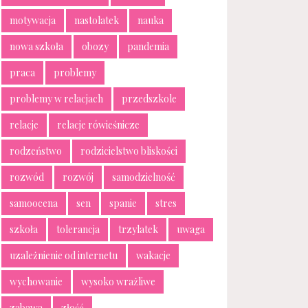
motywacja
nastolatek
nauka
nowa szkoła
obozy
pandemia
praca
problemy
problemy w relacjach
przedszkole
relacje
relacje rówieśnicze
rodzeństwo
rodzicielstwo bliskości
rozwód
rozwój
samodzielność
samoocena
sen
spanie
stres
szkoła
tolerancja
trzylatek
uwaga
uzależnienie od internetu
wakacje
wychowanie
wysoko wrażliwe
zabawa
złość