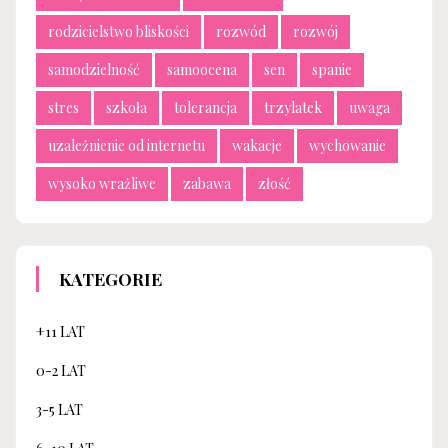
rodzicielstwo bliskości
rozwód
rozwój
samodzielność
samoocena
sen
spanie
stres
szkoła
tolerancja
trzylatek
uwaga
uzależnienie od internetu
wakacje
wychowanie
wysoko wrażliwe
zabawa
złość
KATEGORIE
+11 LAT
0-2 LAT
3-5 LAT