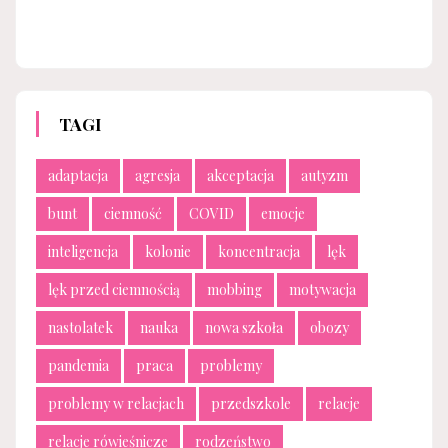
TAGI
adaptacja
agresja
akceptacja
autyzm
bunt
ciemność
COVID
emocje
inteligencja
kolonie
koncentracja
lęk
lęk przed ciemnością
mobbing
motywacja
nastolatek
nauka
nowa szkoła
obozy
pandemia
praca
problemy
problemy w relacjach
przedszkole
relacje
relacje rówieśnicze
rodzeństwo