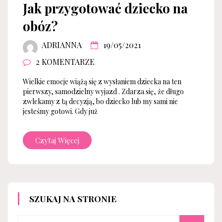
Jak przygotować dziecko na
obóz?
ADRIANNA
19/05/2021
2 KOMENTARZE
Wielkie emocje wiążą się z wysłaniem dziecka na ten
pierwszy, samodzielny wyjazd . Zdarza się, że długo
zwlekamy z tą decyzją, bo dziecko lub my sami nie
jesteśmy gotowi. Gdy już
Czytaj Więcej
SZUKAJ NA STRONIE