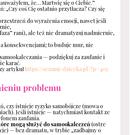
„Zauważyłem, że… Martwię się o Ciebie.”
ń: „Czy coś Cię ostatnio przytłacza? Czy się
 przestrzeń do wyrażenia emocji, nawet jeśli
znie,
 faza” rani), ale też nie dramatyzuj nadmiernie,
ia konsekwencjami; to buduje mur, nie
o samookaleczania — podziękuj za zaufanie i
ie karać.
zy artykuł
https://oczami-dziecka.pl/?p=405
nieniu problemu
ń, czy istnieje ryzyko samobójcze (mowa o
ach). Jeśli istnieje — natychmiast kontakt ze
efonem zaufania.
które mogą służyć do samookaleczeń
(ostre
cje) — bez dramatu, w trybie „zadbajmy o