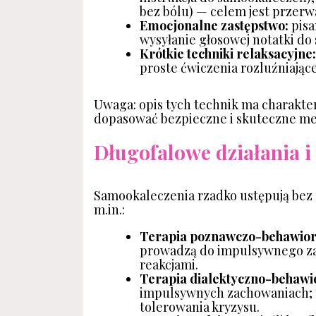
bez bólu) — celem jest przerw
Emocjonalne zastępstwo:
pisa
wysyłanie głosowej notatki do 
Krótkie techniki relaksacyjne:
proste ćwiczenia rozluźniające
Uwaga: opis tych technik ma charakte
dopasować bezpieczne i skuteczne me
Długofalowe działania i
Samookaleczenia rzadko ustępują bez 
m.in.:
Terapia poznawczo-behawior
prowadzą do impulsywnego za
reakcjami.
Terapia dialektyczno-behawi
impulsywnych zachowaniach; uc
tolerowania kryzysu.