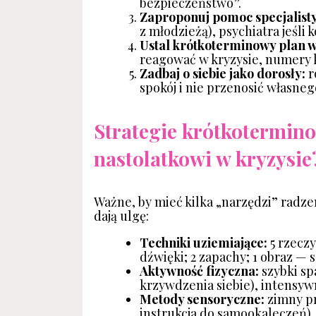
bezpieczeństwo”.
Zaproponuj pomoc specjalisty
z młodzieżą), psychiatra jeśli
Ustal krótkoterminowy plan w
reagować w kryzysie, numery 
Zadbaj o siebie jako dorosły:
r
spokój i nie przenosić własneg
Strategie krótkotermi
nastolatkowi w kryzysie
Ważne, by mieć kilka „narzędzi” radze
dają ulgę:
Techniki uziemiające:
5 rzeczy
dźwięki; 2 zapachy; 1 obraz — 
Aktywność fizyczna:
szybki sp
krzywdzenia siebie), intensyw
Metody sensoryczne:
zimny pr
instrukcja do samookaleczeń),