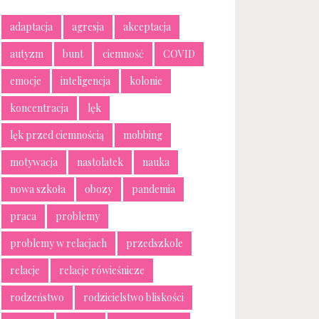
adaptacja
agresja
akceptacja
autyzm
bunt
ciemność
COVID
emocje
inteligencja
kolonie
koncentracja
lęk
lęk przed ciemnością
mobbing
motywacja
nastolatek
nauka
nowa szkoła
obozy
pandemia
praca
problemy
problemy w relacjach
przedszkole
relacje
relacje rówieśnicze
rodzeństwo
rodzicielstwo bliskości