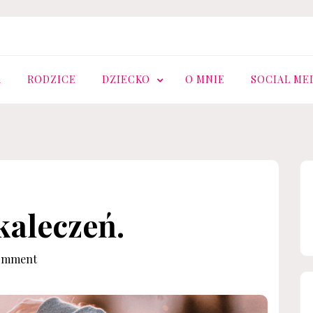
.PL
A
RODZICE
DZIECKO
O MNIE
SOCIAL ME
aleczeń.
omment