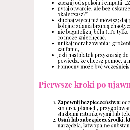
zacznij od spokoju i empatii: 
pytaj otwarcie, ale bez oskarże
okaleczasz?”
słuchaj więcej niż mówisz; daj
kolejne zdania brzmią chaotyc
nie bagatelizuj bólu („To tylko
co może zniechęcać,
unikaj moralizowania i grożen
zaufanie,
jeśli nastolatek przyzna się d
powiedz, że chcesz pomóc, a n
Pomocny może być wcześniejs
Pierwsze kroki po ujaw
Zapewnij bezpieczeństwo:
oce
śmierci, planach, przygotowani
służbami ratunkowymi lub tel
Usuń lub zabezpiecz środki, 
narzędzia, łatwopalne substan