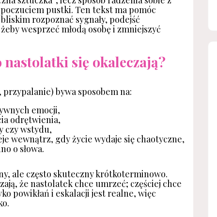
zna sztuczka”, lecz sposób radzenia sobie z
 poczuciem pustki. Ten tekst ma pomóc
bliskim rozpoznać sygnały, podejść
 żeby wesprzeć młodą osobę i zmniejszyć
nastolatki się okaleczają?
, przypalanie) bywa sposobem na:
sywnych emocji,
ia odrętwienia,
y czy wstydu,
eje wewnątrz, gdy życie wydaje się chaotyczne,
no o słowa.
y, ale często skuteczny krótkoterminowo.
ają, że nastolatek chce umrzeć; częściej chce
o powikłań i eskalacji jest realne, więc
ko.