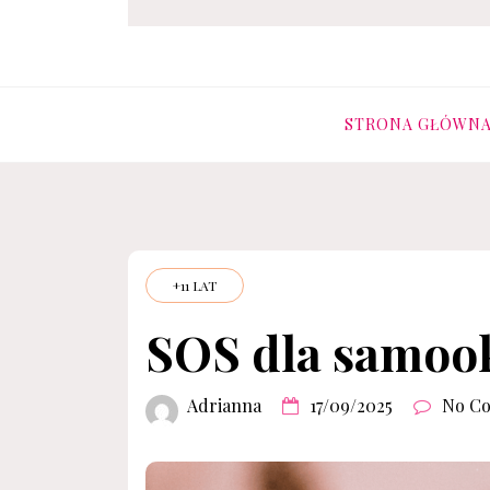
OCZAMI-DZIECKA
STRONA GŁÓWN
+11 LAT
SOS dla samook
Adrianna
17/09/2025
No C