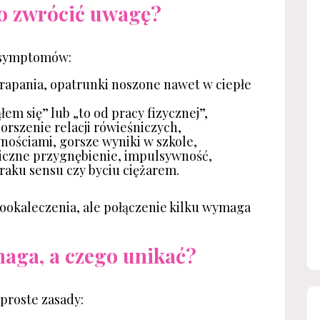
o zwrócić uwagę?
 symptomów:
rapania, opatrunki noszone nawet w ciepłe
łem się” lub „to od pracy fizycznej”,
gorszenie relacji rówieśniczych,
nościami, gorsze wyniki w szkole,
niczne przygnębienie, impulsywność,
raku sensu czy byciu ciężarem.
ookaleczenia, ale połączenie kilku wymaga
aga, a czego unikać?
proste zasady: