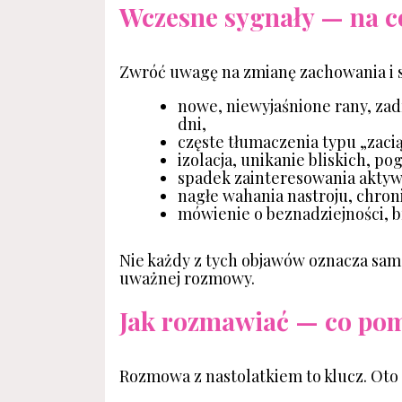
Wczesne sygnały — na c
Zwróć uwagę na zmianę zachowania i
nowe, niewyjaśnione rany, zad
dni,
częste tłumaczenia typu „zacią
izolacja, unikanie bliskich, po
spadek zainteresowania aktyw
nagłe wahania nastroju, chro
mówienie o beznadziejności, b
Nie każdy z tych objawów oznacza sam
uważnej rozmowy.
Jak rozmawiać — co pom
Rozmowa z nastolatkiem to klucz. Oto 