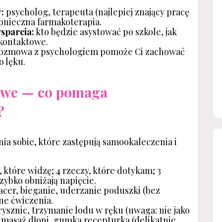
:
psycholog, terapeuta (najlepiej znający pracę
 konieczna farmakoterapia.
sparcia:
kto będzie asystować po szkole, jak
kontaktowe.
ozmowa z psychologiem pomoże Ci zachować
o lęku.
nowe — co pomaga
?
nia sobie, które zastępują samookaleczenia i
, które widzę; 4 rzeczy, które dotykam; 3
szybko obniżają napięcie.
acer, bieganie, uderzanie poduszki (bez
ne ćwiczenia.
ysznic, trzymanie lodu w ręku (uwaga: nie jako
 masaż dłoni, gumka recepturka (delikatnie,