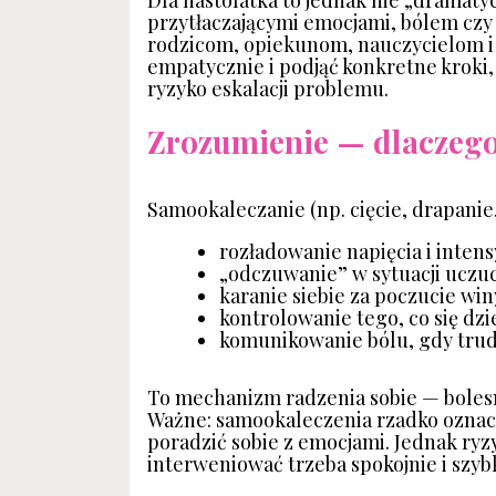
Dla nastolatka to jednak nie „dramatyc
przytłaczającymi emocjami, bólem czy
rodzicom, opiekunom, nauczycielom i 
empatycznie i podjąć konkretne kroki,
ryzyko eskalacji problemu.
Zrozumienie — dlaczego 
Samookaleczanie (np. cięcie, drapanie
rozładowanie napięcia i inten
„odczuwanie” w sytuacji uczuc
karanie siebie za poczucie win
kontrolowanie tego, co się dzi
komunikowanie bólu, gdy trud
To mechanizm radzenia sobie — bolesn
Ważne: samookaleczenia rzadko oznacz
poradzić sobie z emocjami. Jednak ryzyk
interweniować trzeba spokojnie i szyb