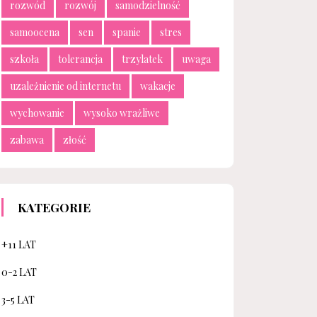
rozwód
rozwój
samodzielność
samoocena
sen
spanie
stres
szkoła
tolerancja
trzylatek
uwaga
uzależnienie od internetu
wakacje
wychowanie
wysoko wrażliwe
zabawa
złość
KATEGORIE
+11 LAT
0-2 LAT
3-5 LAT