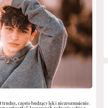
trudny, często budzący lęk i niezrozumienie.